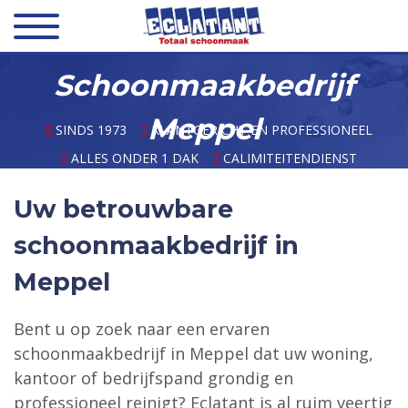
Over ons
Schoonmaakbedrijf
Meppel
Diensten
SINDS 1973
KLANTGERICHT EN PROFESSIONEEL
ALLES ONDER 1 DAK
CALIMITEITENDIENST
Calamiteitendienst
Uw betrouwbare
Opdrachtgevers
schoonmaakbedrijf in
Meppel
Inlog portaal
Bent u op zoek naar een ervaren
Contact
schoonmaakbedrijf in Meppel dat uw woning,
kantoor of bedrijfspand grondig en
professioneel reinigt? Eclatant is al ruim veertig